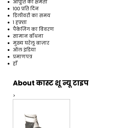
आपूर्ति की क्षमता
100 प्रति दिन
डिलीवरी का समय
1 हफ़्ता
पैकेजिंग का विवरण
सामान बाँधना
मुख्य घरेलू बाज़ार
ऑल इंडिया
प्रमाणपत्र
हाँ
About कास्ट शू न्यू टाइप
>