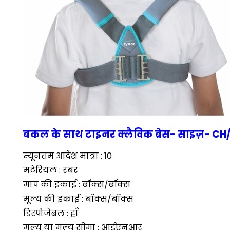
बकल के साथ टाइनर क्लैविक ब्रेस- साइज़- C
न्यूनतम आदेश मात्रा : 10
मटेरियल : रबर
माप की इकाई : बॉक्स/बॉक्स
मूल्य की इकाई : बॉक्स/बॉक्स
डिस्पोजेबल : हाँ
मूल्य या मूल्य सीमा : आईएनआर